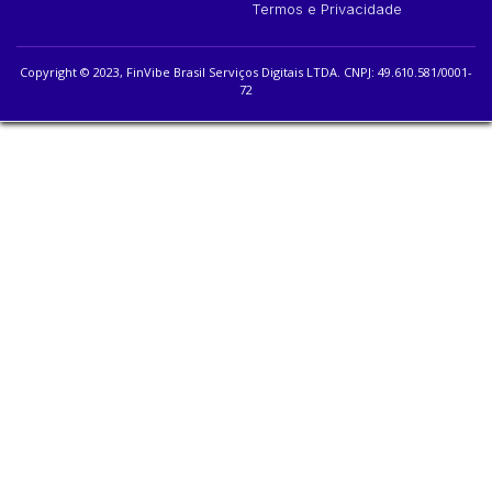
Termos e Privacidade
Copyright © 2023, FinVibe Brasil Serviços Digitais LTDA. CNPJ: 49.610.581/0001-
72