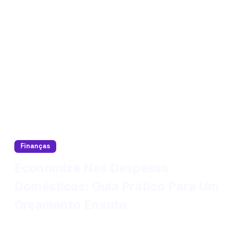
Finanças
Economize Nas Despesas
Domésticas: Guia Prático Para Um
Orçamento Enxuto