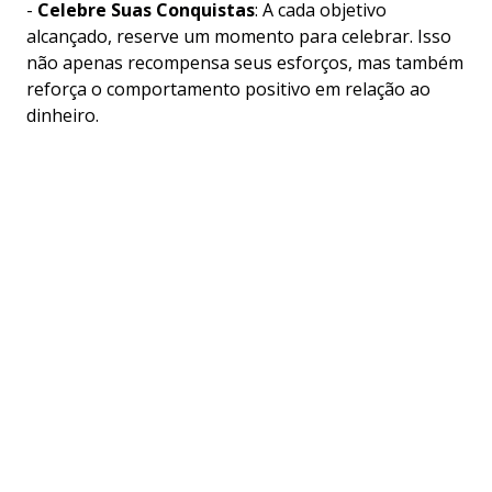
-
Celebre Suas Conquistas
: A cada objetivo
alcançado, reserve um momento para celebrar. Isso
não apenas recompensa seus esforços, mas também
reforça o comportamento positivo em relação ao
dinheiro.
Conclusão
Reduzir as despesas domésticas e cortar gastos
desnecessários é um caminho eficaz para melhorar
sua saúde financeira. Com as estratégias certas,
ferramentas adequadas e uma mentalidade focada
em objetivos, você pode transformar suas finanças
pessoais, alcançar suas metas e viver uma vida mais
rica e satisfatória.